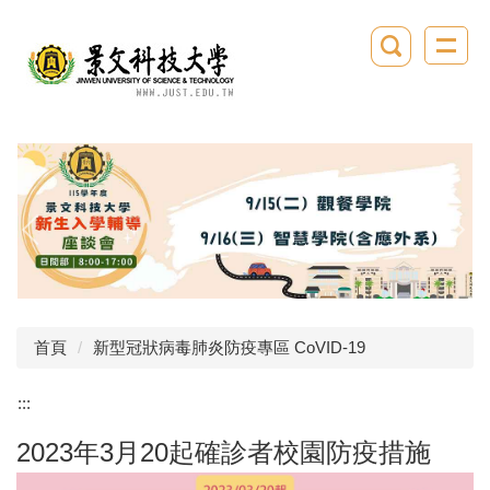
跳
到
主
要
內
容
區
首頁
新型冠狀病毒肺炎防疫專區 CoVID-19
:::
2023年3月20起確診者校園防疫措施