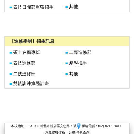
其他
四技日間部單獨招生
【進修學制】招生訊息
碩士在職專班
二專進修部
四技進修部
產學攜手
二技進修部
其他
雙軌訓練旗艦計畫
本校地址： 231055 新北市新店區安忠路99號
聯絡電話：(02) 8212-2000
意見聯絡信箱
分機/傳真查詢