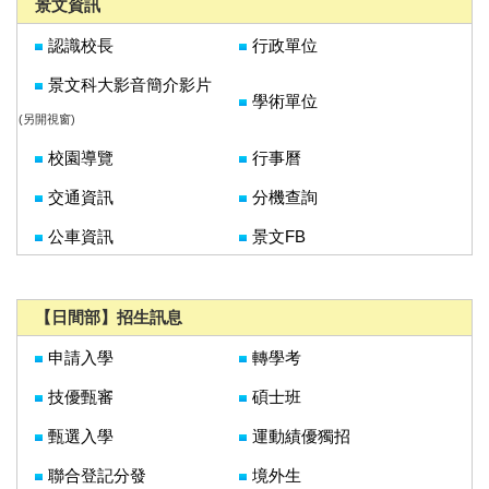
景文資訊
認識校長
行政單位
景文科大影音簡介影片
學術單位
(另開視窗)
校園導覽
行事曆
交通資訊
分機查詢
公車資訊
景文FB
【日間部】招生訊息
申請入學
轉學考
技優甄審
碩士班
甄選入學
運動績優獨招
聯合登記分發
境外生