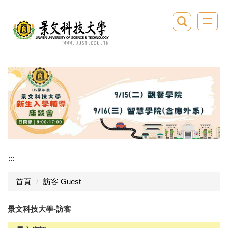
跳
到
主
要
內
容
區
:::
首頁
訪客 Guest
景文科技大學-訪客