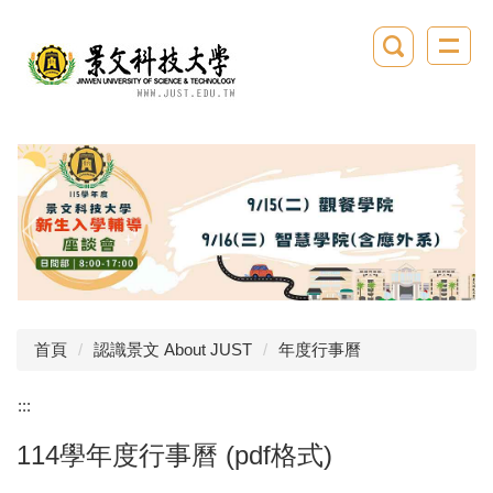
跳
到
主
要
內
容
區
首頁
認識景文 About JUST
年度行事曆
:::
114學年度行事曆 (pdf格式)