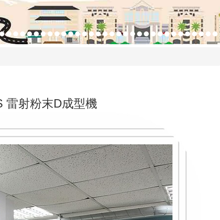
S 雷射粉末D成型機