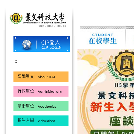
跳
到
主
要
內
容
區
:::