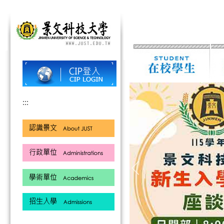
跳
到
主
要
內
容
區
:::