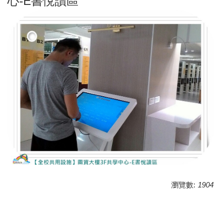
心-E書悅讀區
瀏覽數:
1904