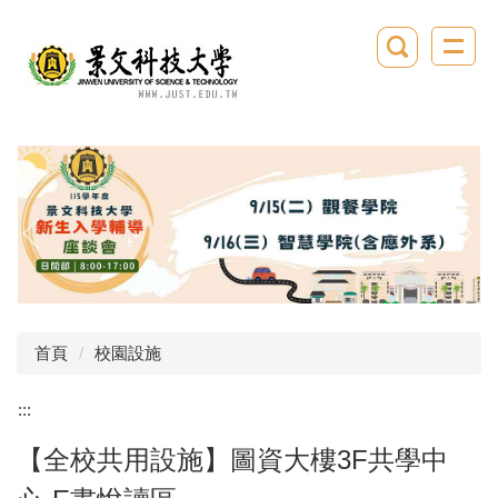
跳
到
主
要
內
容
區
首頁
校園設施
:::
【全校共用設施】圖資大樓3F共學中