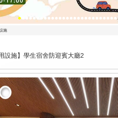
設施
用設施】學生宿舍防迎賓大廳2