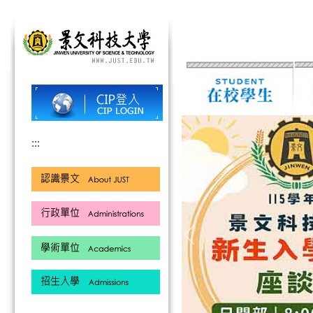
跳
到
主
要
內
容
區
:::