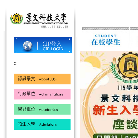
跳
到
主
要
內
容
區
:::