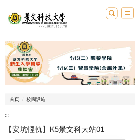
跳
到
主
要
內
容
區
首頁
校園設施
:::
【安坑輕軌】K5景文科大站01