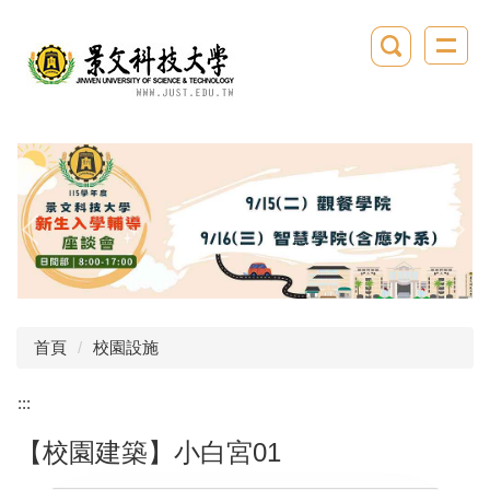
跳
到
主
要
內
容
區
首頁
校園設施
:::
【校園建築】小白宮01