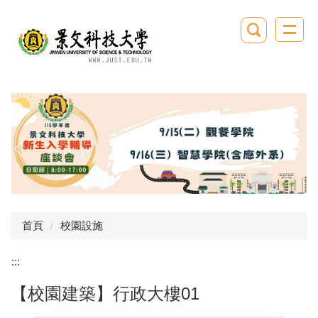
跳
到
主
要
內
容
區
首頁
校園設施
:::
【校園建築】行政大樓01