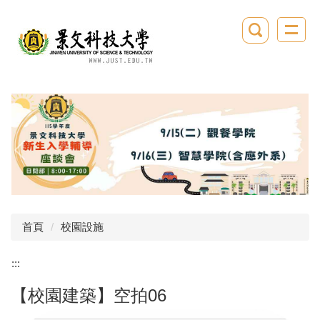
跳
到
主
要
內
容
區
首頁
校園設施
:::
【校園建築】空拍06