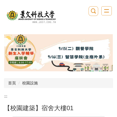
跳
到
主
要
內
容
區
首頁
校園設施
:::
【校園建築】宿舍大樓01