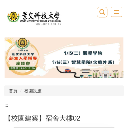
跳
到
主
要
內
容
區
首頁
校園設施
:::
【校園建築】宿舍大樓02