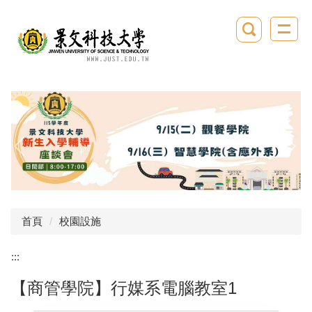
跳
到
主
要
內
容
區
首頁
校園設施
:::
【商管學院】行媒系電腦教室1