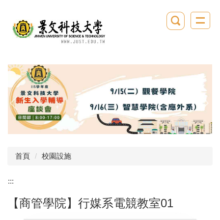
跳
到
主
要
內
容
區
首頁
校園設施
:::
【商管學院】行媒系電競教室01