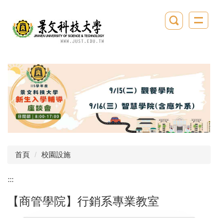
跳
到
主
要
內
容
區
首頁
校園設施
:::
【商管學院】行銷系專業教室