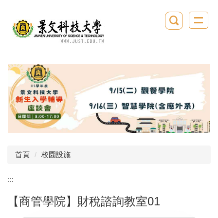
跳
到
主
要
內
容
區
首頁
校園設施
:::
【商管學院】財稅諮詢教室01