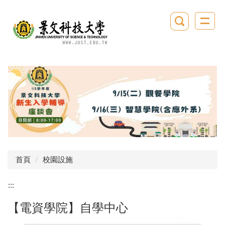
跳
到
主
要
內
容
區
首頁
校園設施
:::
【電資學院】自學中心