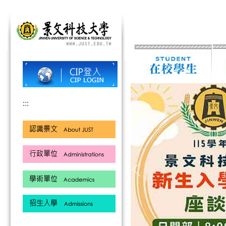
跳
到
主
要
內
容
區
:::