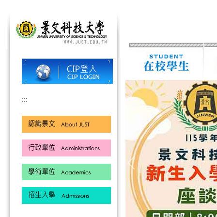
跳
到
主
要
內
容
區
:::