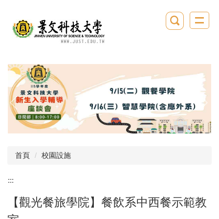
跳
到
主
要
內
容
區
首頁
校園設施
:::
【觀光餐旅學院】餐飲系中西餐示範教