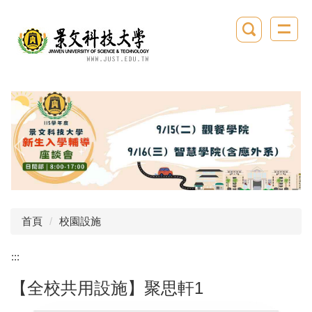
跳
到
主
要
內
容
區
首頁
校園設施
:::
【全校共用設施】聚思軒1