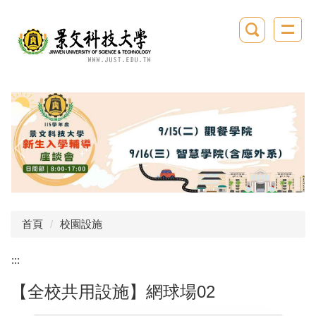
跳
到
主
要
內
容
區
首頁
校園設施
:::
【全校共用設施】網球場02