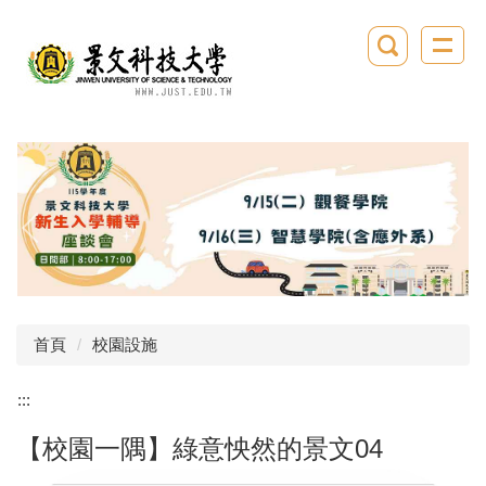
跳
到
主
要
內
容
區
首頁
校園設施
:::
【校園一隅】綠意怏然的景文04