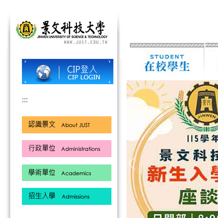
跳
到
主
要
內
容
區
:::