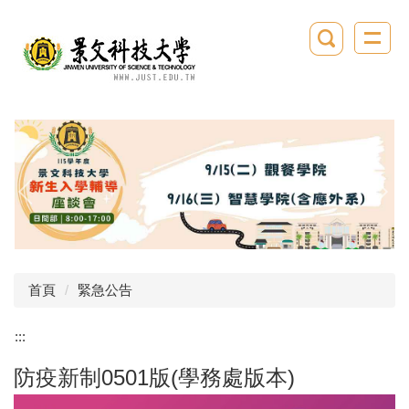
跳
到
主
要
內
容
區
首頁
緊急公告
:::
防疫新制0501版(學務處版本)