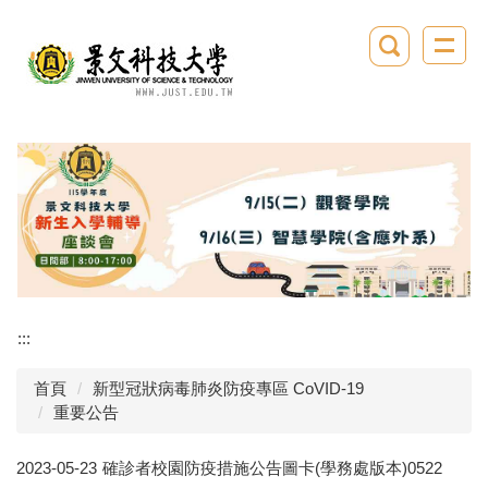
跳
到
主
要
內
容
區
:::
首頁
新型冠狀病毒肺炎防疫專區 CoVID-19
重要公告
2023-05-23
確診者校園防疫措施公告圖卡(學務處版本)0522